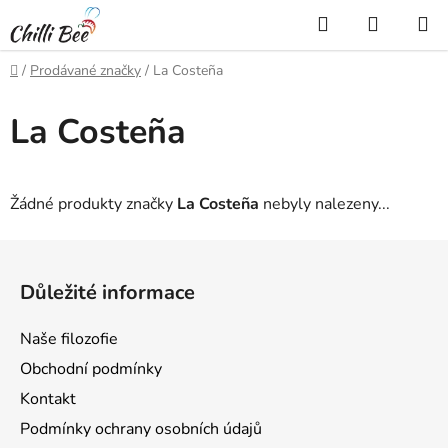
Přejít
Hledat
NÁKUP
na
KOŠÍK
obsah
Domů
/
Prodávané značky
/
La Costeña
La Costeña
Žádné produkty značky
La Costeña
nebyly nalezeny...
Z
á
Důležité informace
p
a
Naše filozofie
t
Obchodní podmínky
í
Kontakt
Podmínky ochrany osobních údajů