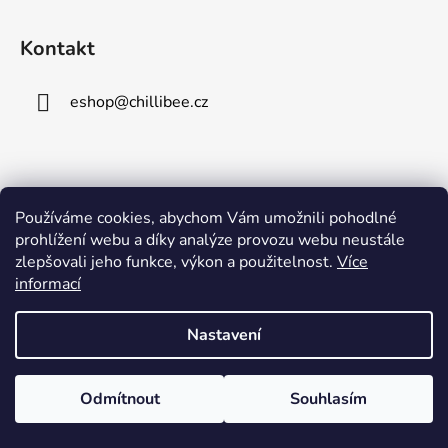
Kontakt
eshop
@
chillibee.cz
Používáme cookies, abychom Vám umožnili pohodlné
prohlížení webu a díky analýze provozu webu neustále
zlepšovali jeho funkce, výkon a použitelnost.
Více
ChilliBee
informací
Nastavení
Vytvořil Shoptet
Copyright 2026
Chilli Bee
. Všechna práva vyhrazena.
Odmítnout
Souhlasím