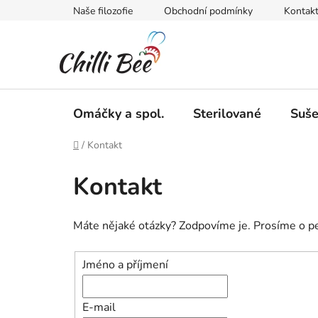
Přejít
Naše filozofie
Obchodní podmínky
Kontak
na
obsah
Omáčky a spol.
Sterilované
Suš
Domů
/
Kontakt
Kontakt
Máte nějaké otázky? Zodpovíme je. Prosíme o pe
Jméno a příjmení
E-mail