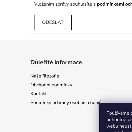
Vložením zprávy souhlasíte s
podmínkami och
ODESLAT
Z
á
Důležité informace
p
a
Naše filozofie
t
Obchodní podmínky
í
Kontakt
Podmínky ochrany osobních údajů
Používáme 
pohodlné pr
webu neustá