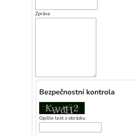
Zpráva
Bezpečnostní kontrola
Opište text z obrázku