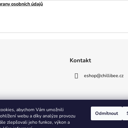
rany osobních údajů
Kontakt
eshop
@
chillibee.cz
cookies, abychom Vám umožnili
Odmítnout
ohlížení webu a díky analýze provozu
le zlepšovali jeho funkce, výkon a