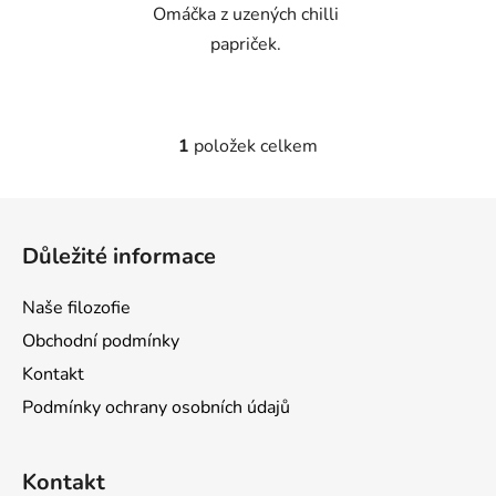
Omáčka z uzených chilli
papriček.
1
položek celkem
O
v
l
Z
á
á
d
Důležité informace
p
a
a
c
Naše filozofie
t
í
Obchodní podmínky
p
í
r
Kontakt
v
Podmínky ochrany osobních údajů
k
y
v
Kontakt