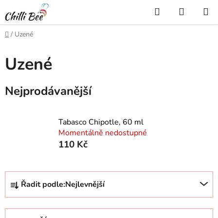
Přejít
Hledat
NÁKUP
na
KOŠÍK
obsah
Domů
/
Uzené
Uzené
Nejprodávanější
Tabasco Chipotle, 60 ml
Momentálně nedostupné
110 Kč
Ř
Řadit podle:
Nejlevnější
a
z
e