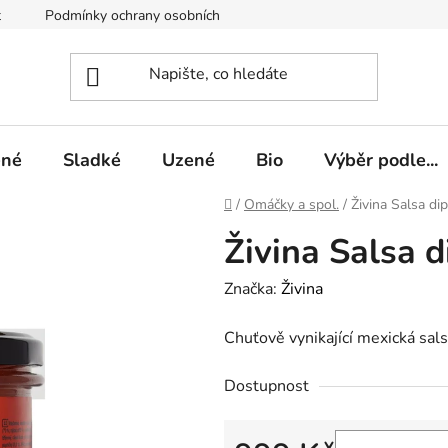
t
Podmínky ochrany osobních údajů
ené
Sladké
Uzené
Bio
Výběr podle...
Domů
/
Omáčky a spol.
/
Živina Salsa di
Živina Salsa d
Značka:
Živina
Chuťově vynikající mexická sals
Dostupnost