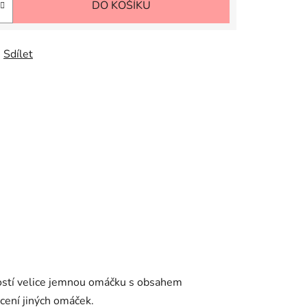
DO KOŠÍKU
Sdílet
ivostí velice jemnou omáčku s obsahem
ucení jiných omáček.