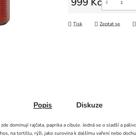
999 Kč
Měrná cena:
Tisk
Zeptat se
Popis
Diskuze
de dominují rajčata, paprika a cibule. Jedná se o sladší a pál
s, na tortillu, rýži, jako surovina k dalšímu vaření nebo doch