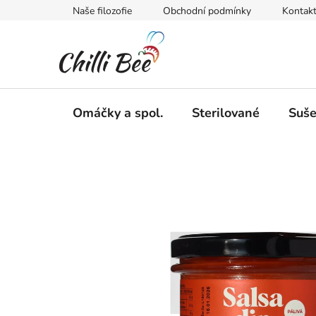
Přejít
Naše filozofie
Obchodní podmínky
Kontak
na
obsah
Omáčky a spol.
Sterilované
Suš