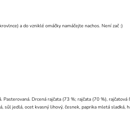
krovlnce) a do vzniklé omáčky namáčejte nachos. Není zač :)
á. Pasterovaná.
Drcená rajčata (73 %; rajčata (70 %), rajčatová 
utá, sůl jedlá, ocet kvasný lihový, česnek, paprika mletá sladká, 