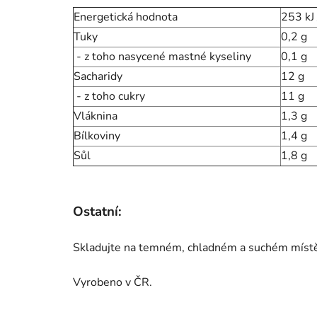
Energetická hodnota
253 kJ 
Tuky
0,2 g
- z toho nasycené mastné kyseliny
0,1 g
Sacharidy
12 g
- z toho cukry
11 g
Vláknina
1,3 g
Bílkoviny
1,4 g
Sůl
1,8 g
Ostatní:
Skladujte na temném, chladném a suchém místě, 
Vyrobeno v ČR.